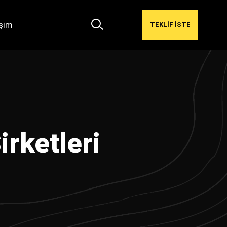
işim
TEKLİF İSTE
rketleri