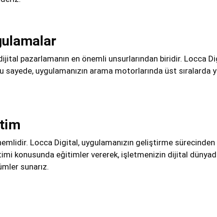
gulamalar
tal pazarlamanın en önemli unsurlarından biridir. Locca Digi
 sayede, uygulamanızın arama motorlarında üst sıralarda ye
itim
nemlidir. Locca Digital, uygulamanızın geliştirme sürecind
imi konusunda eğitimler vererek, işletmenizin dijital dünyada
zümler sunarız.