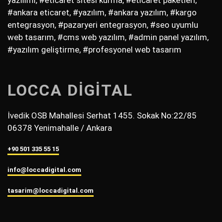
#ankara eticaret, #yazılım, #ankara yazılım, #kargo
entegrasyon, #pazaryeri entegrasyon, #seo uyumlu
web tasarım, #cms web yazılım, #admin panel yazılım,
#yazılım geliştirme, #profesyonel web tasarım
LOCCA DİGİTAL
İvedik OSB Mahallesi Serhat 1455. Sokak No:22/85
06378 Yenimahalle / Ankara
+90 501 335 55 15
info@loccadigital.com
tasarim@loccadigital.com