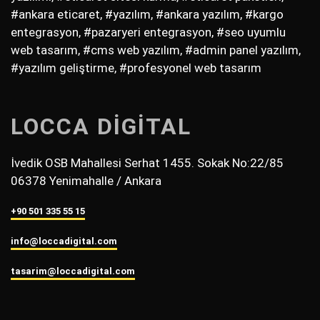
#ankara eticaret, #yazılım, #ankara yazılım, #kargo
entegrasyon, #pazaryeri entegrasyon, #seo uyumlu
web tasarım, #cms web yazılım, #admin panel yazılım,
#yazılım geliştirme, #profesyonel web tasarım
LOCCA DİGİTAL
İvedik OSB Mahallesi Serhat 1455. Sokak No:22/85
06378 Yenimahalle / Ankara
+90 501 335 55 15
info@loccadigital.com
tasarim@loccadigital.com