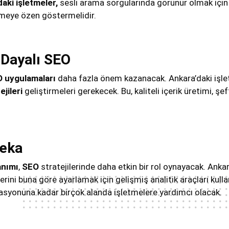
aki işletmeler,
sesli arama sorgularında görünür olmak için
etmeye özen göstermelidir.
e Dayalı SEO
 uygulamaları
daha fazla önem kazanacak. Ankara’daki işletm
jileri
geliştirmeleri gerekecek. Bu, kaliteli içerik üretimi, şeff
Zeka
anımı
,
SEO
stratejilerinde daha etkin bir rol oynayacak. Ankara
erini buna göre ayarlamak için gelişmiş analitik araçları kull
asyonuna kadar birçok alanda işletmelere yardımcı olacak.