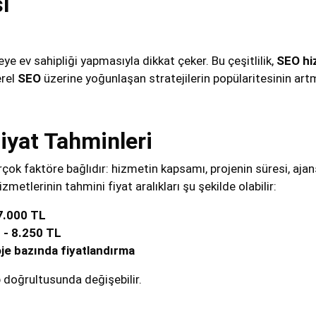
ı
eye ev sahipliği yapmasıyla dikkat çeker. Bu çeşitlilik,
SEO hi
erel
SEO
üzerine yoğunlaşan stratejilerin popülaritesinin art
iyat Tahminleri
irçok faktöre bağlıdır: hizmetin kapsamı, projenin süresi, aj
metlerinin tahmini fiyat aralıkları şu şekilde olabilir:
7.000 TL
 - 8.250 TL
je bazında fiyatlandırma
ep doğrultusunda değişebilir.