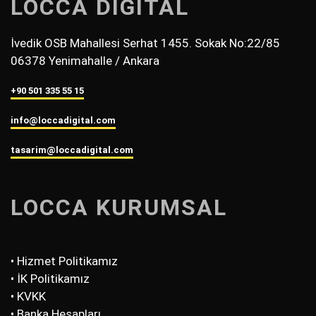
LOCCA DİGİTAL
İvedik OSB Mahallesi Serhat 1455. Sokak No:22/85
06378 Yenimahalle / Ankara
+90 501 335 55 15
info@loccadigital.com
tasarim@loccadigital.com
LOCCA KURUMSAL
• Hakkımızda
• Hizmet Politikamız
• İK Politikamız
• KVKK
• Banka Hesapları