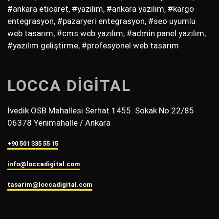
#ankara eticaret, #yazılım, #ankara yazılım, #kargo
entegrasyon, #pazaryeri entegrasyon, #seo uyumlu
web tasarım, #cms web yazılım, #admin panel yazılım,
#yazılım geliştirme, #profesyonel web tasarım
LOCCA DİGİTAL
İvedik OSB Mahallesi Serhat 1455. Sokak No:22/85
06378 Yenimahalle / Ankara
+90 501 335 55 15
info@loccadigital.com
tasarim@loccadigital.com