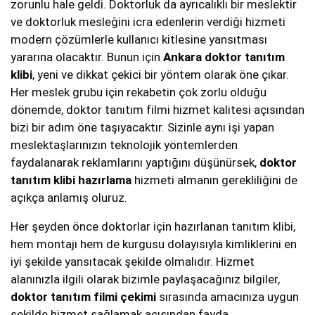
zorunlu hale geldi. Doktorluk da ayrıcalıklı bir meslektir
ve doktorluk mesleğini icra edenlerin verdiği hizmeti
modern çözümlerle kullanıcı kitlesine yansıtması
yararına olacaktır. Bunun için
Ankara
doktor tanıtım
klibi
, yeni ve dikkat çekici bir yöntem olarak öne çıkar.
Her meslek grubu için rekabetin çok zorlu olduğu
dönemde, doktor tanıtım filmi hizmet kalitesi açısından
bizi bir adım öne taşıyacaktır. Sizinle aynı işi yapan
meslektaşlarınızın teknolojik yöntemlerden
faydalanarak reklamlarını yaptığını düşünürsek,
doktor
tanıtım klibi hazırlama
hizmeti almanın gerekliliğini de
açıkça anlamış oluruz.
Her şeyden önce doktorlar için hazırlanan tanıtım klibi,
hem montajı hem de kurgusu dolayısıyla kimliklerini en
iyi şekilde yansıtacak şekilde olmalıdır. Hizmet
alanınızla ilgili olarak bizimle paylaşacağınız bilgiler,
doktor tanıtım filmi çekimi
sırasında amacınıza uygun
şekilde hizmet sağlamak açısından fayda