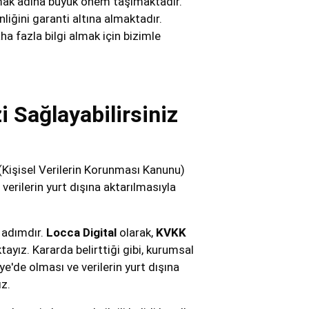
amak adına büyük önem taşımaktadır.
iğini garanti altına almaktadır.
a fazla bilgi almak için bizimle
 Sağlayabilirsiniz
(Kişisel Verilerin Korunması Kanunu)
verilerin yurt dışına aktarılmasıyla
r adımdır.
Locca Digital
olarak,
KVKK
yız. Kararda belirttiği gibi, kurumsal
e'de olması ve verilerin yurt dışına
ız.