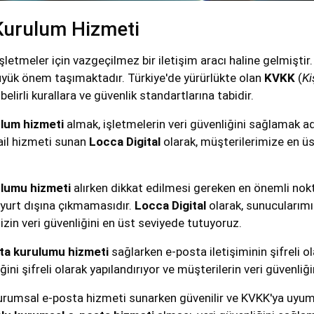
urulum Hizmeti
tmeler için vazgeçilmez bir iletişim aracı haline gelmiştir. 
büyük önem taşımaktadır. Türkiye'de yürürlükte olan
KVKK
(
Ki
elirli kurallara ve güvenlik standartlarına tabidir.
lum hizmeti
almak, işletmelerin veri güvenliğini sağlamak ad
il hizmeti sunan
Locca Digital
olarak, müşterilerimize en ü
lumu hizmeti
alırken dikkat edilmesi gereken en önemli nokt
n yurt dışına çıkmamasıdır.
Locca Digital
olarak, sunucularımı
izin veri güvenliğini en üst seviyede tutuyoruz.
ta kurulumu hizmeti
sağlarken e-posta iletişiminin şifreli 
ini şifreli olarak yapılandırıyor ve müşterilerin veri güvenliğ
urumsal e-posta hizmeti sunarken güvenilir ve KVKK'ya uyuml