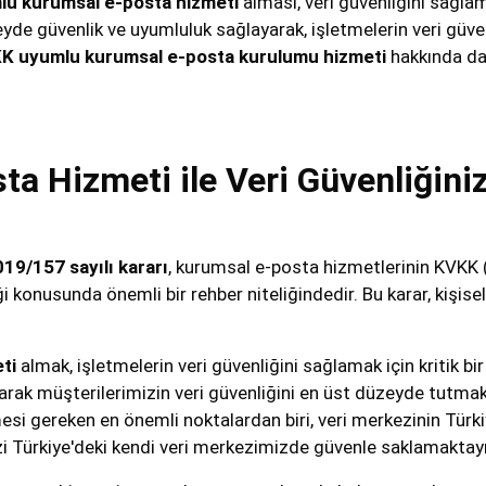
u kurumsal e-posta hizmeti
alması, veri güvenliğini sağl
de güvenlik ve uyumluluk sağlayarak, işletmelerin veri güvenl
K uyumlu kurumsal e-posta kurulumu hizmeti
hakkında dah
 Hizmeti ile Veri Güvenliğinizi
2019/157
sayılı kararı
, kurumsal e-posta hizmetlerinin KVKK 
 konusunda önemli bir rehber niteliğindedir. Bu karar, kişisel 
ti
almak, işletmelerin veri güvenliğini sağlamak için kritik bi
rak müşterilerimizin veri güvenliğini en üst düzeyde tutmakta
si gereken en önemli noktalardan biri, veri merkezinin Türkiy
izi Türkiye'deki kendi veri merkezimizde güvenle saklamaktay