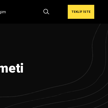
işim
TEKLİF İSTE
meti