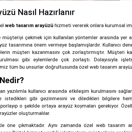
üzü Nasıl Hazırlanır
zel
web tasarım arayüzü
hizmeti vererek onlara kurumsal ima
 müşteriyi çekmek için kullanılan yöntemler arasında yer a
rayüz tasarımına önem vermeye başlamışlardır. Kullanıcı dene
melerin müşteri kazanmasını çok zorlaştırmıştır. Müşteri k
rulması gibi eylemlerde çok zorlaştı. Dolayısıyla işletm
miz tüm bu unsurlar doğrultusunda özel web tasarım arayüzü
Nedir?
ılan yazılımla kullanıcı arasında etkileşim kurulmasını sağl
nde istedikleri gibi gezinmesini ve diledikleri bilgilere 
raporlayıp o şekilde ortaya arayüz koymaları gerekiyor. Özelli
ayüzler oluşturmalılar.
le öne çıkmaktadır. Aynı zamanda özel web tasarım aray