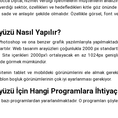
cca Dijital, hizmet verdiği işletmelerin müşterilerin analiz
erdiği sektör, özellikleri ve hedefledikleri kitle göz önünde
;
sade ve anlaşılır şekilde olmalıdır. Özellikle görsel, font v
üzü Nasıl Yapılır?
hotoshop ve ona benzer grafik yazılımlarıyla yapılmaktadı
kartılır. Web tasarım arayüzleri çoğunlukla 2000 px standartl
 Site içerikleri 2000px’i ortalayacak en az 1024px genişli
ekilde görmek mümkündür.
itenin tablet ve mobildeki görünümlerini ele almak gereki
blon boşluk görünümlerinin çok iyi ayarlanması gerekiyor.
üzü İçin Hangi Programlara İhtiyaç
 bazı programlardan yararlanılmaktadır. O programları şöyle s