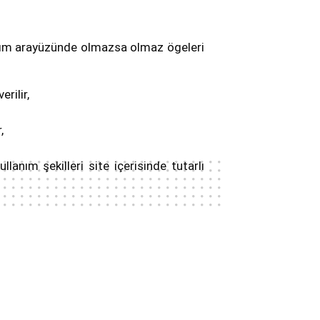
sarım arayüzünde olmazsa olmaz ögeleri
rilir,
,
ullanım şekilleri site içerisinde tutarlı