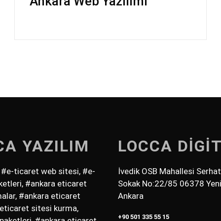
Ankara Web Yazılımı
CA YAZILIM
LOCCA DİGİ
 #e-ticaret web sitesi, #e-
İvedik OSB Mahallesi Serha
ketleri, #ankara eticaret
Sokak No:22/85 06378 Yeni
alar, #ankara eticaret
Ankara
#eticaret sitesi kurma,
+90 501 335 55 15
paketleri, #ankara eticaret,