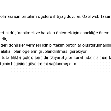
olması için birtakım ögelere ihtiyaç duyular. Özel web ta
tini düşürebilmek ve hataları önlemek için esnekliğe önem ve
dir,
geri dönüşler vermesi için birtakım butonlar oluşturulmalıdır
alakalı olan ögelerin gruplandırılması gerekiyor,
, tutarlılıkta çok önemlidir. Ziyaretçiler tarafından bilinen k
etçinin bilgisine güvenmesi sağlanmış olur.