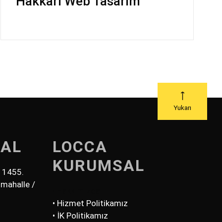
Hakkari Web Tasarım
Yukarı
TAL
LOCCA
KURUMSAL
t 1455.
mahalle /
• Hakkımızda
• Hizmet Politikamız
• İK Politikamız