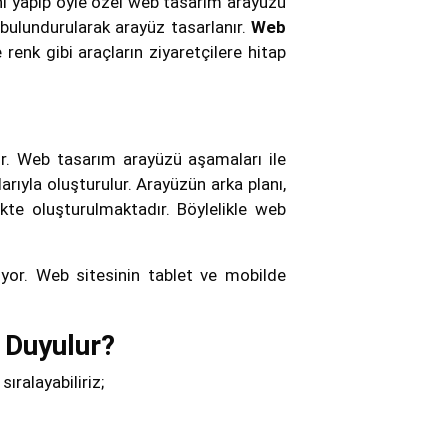
ini yapıp öyle özel web tasarım arayüzü
 bulundurularak arayüz tasarlanır.
Web
e renk gibi araçların ziyaretçilere hitap
r. Web tasarım arayüzü aşamaları ile
arıyla oluşturulur. Arayüzün arka planı,
kte oluşturulmaktadır. Böylelikle web
yor. Web sitesinin tablet ve mobilde
 Duyulur?
ıralayabiliriz;