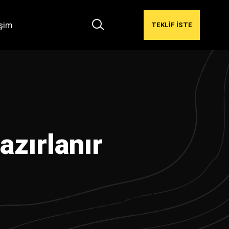
işim
TEKLİF İSTE
zırlanır