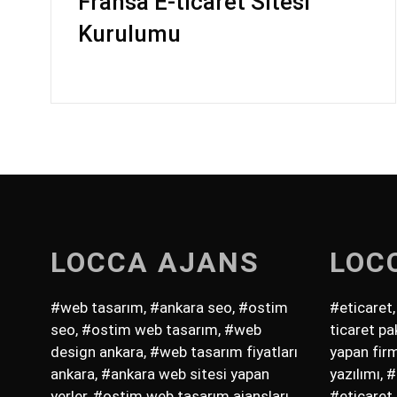
Fransa E-ticaret Sitesi
Kurulumu
LOCCA AJANS
LOC
#web tasarım, #ankara seo, #ostim
#eticaret,
seo, #ostim web tasarım, #web
ticaret pa
design ankara, #web tasarım fiyatları
yapan firm
ankara, #ankara web sitesi yapan
yazılımı, 
yerler, #ostim web tasarım ajansları,
#eticaret 