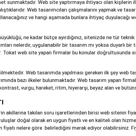
t sunmaktadır. Web site yaptırmaya ihtiyacı olan kişilerin il
çalıştıklarıdır. Web tasarımcıları çalışmalarını yapmak ve tasa
kullanacağınız ve hangi aşamada bunlara ihtiyaç duyulacağı w
yüklüğü, ne kadar bütçe ayırdığınız, sitenizde ne tür teknik 
mları nelerdir, uygulanabilir bir tasarım mı yoksa duyarlı bi
r. Tokat web site yapan firmalar bu konular doğrultusunda si
dilmektedir. Web tasarımda yapılması gereken ilk şey web tas
rımında bazı ilkeler bulunmaktadır. Web tasarım yapan firmala
ntrast, vurgu, hareket, ritim, hiyerarşi, beyaz alan ve bütünse
ı
in akıllarına takılan soru işaretlerinden birisi web sitenin fi
uluşlar doğal olarak en uygun fiyatlı ve en kaliteli olan hizm
fiyatı nelere göre belirlediğini merak ediyor olabilirsiniz. Fi