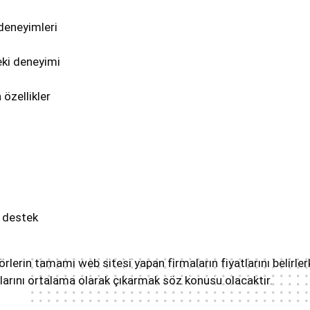
 deneyimleri
ki deneyimi
özellikler
 destek
erin tamamı web sitesi yapan firmaların fiyatlarını belirlerk
larını ortalama olarak çıkarmak söz konusu olacaktır.