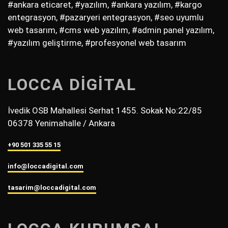
#ankara eticaret, #yazılım, #ankara yazılım, #kargo
entegrasyon, #pazaryeri entegrasyon, #seo uyumlu
web tasarım, #cms web yazılım, #admin panel yazılım,
#yazılım geliştirme, #profesyonel web tasarım
LOCCA DİGİTAL
İvedik OSB Mahallesi Serhat 1455. Sokak No:22/85
06378 Yenimahalle / Ankara
+90 501 335 55 15
info@loccadigital.com
tasarim@loccadigital.com